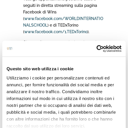
seguiti in diretta streaming sulla pagina
Facebook di Wins
(
www.facebook.com/WORLDINTERNATIO
NALSCHOOL
) e di TEDxTorino
(
www.facebook.com/1.TEDxTorino
).
Cinque gli appuntamenti e i temi su cui
discutere.
Si inizia
lunedì 7 settembre
con
“
DSA e
didattica a distanza”
un incontro sui DSA –
Questo sito web utilizza i cookie
Disturbi Specifici dell’Apprendimento
.
Se la
Utilizziamo i cookie per personalizzare contenuti ed
vera sfida del prossimo anno scolastico
annunci, per fornire funzionalità dei social media e per
sarà non lasciare indietro nessuno, tra i
analizzare il nostro traffico. Condividiamo inoltre
primi temi da affrontare ci sarà quello degli
informazioni sul modo in cui utilizza il nostro sito con i
alunni con disturbi specifici di
nostri partner che si occupano di analisi dei dati web,
apprendimento, a volte penalizzati dalla
pubblicità e social media, i quali potrebbero combinarle
didattica a distanza. Se ne parla con gli
con altre informazioni che ha fornito loro o che hanno
specialisti dell’
Ospedale Koelliker di Torino
e di WINS
.
raccolto dal suo utilizzo dei loro servizi.