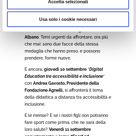
Accetta selezionati
consapevoli.
Mercoledì 9 settembre
si
parlerà di
“
Bullismo, cyberbullismo e
cybersecurity”
,
con
Maria Alessandra
Usa solo i cookie necessari
Parigi, presidente di Lions Club Torino
Crocetta Duca D’Aosta e l’ing. Renato
Albano
. Temi urgenti da affrontare, ora più
che mai: sono due facce della stessa
medaglia che hanno preso, e possono
prendere, forme nuove.
E ancora,
giovedì 10 settembre
“
Digital
Education tra accessibilità e inclusione
“
con
Andrea Gavosto, Presidente della
Fondazione Agnelli,
si affronterà il tema
della didattica a distanza tra accessibilità e
inclusione.
E le mense? E se i nostri figli non potranno
fare sport come prima, che ne sarà della
loro salute?
Venerdì 11 settembre