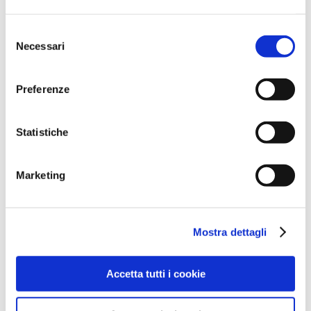
Ci sono
i genitori
che hanno avuto un ruolo
Selezione
molto importante durante il lockdown:
Necessari
del
hanno imparato (e re-imparato) molto, si
consenso
sono seduti fra i banchi ma hanno anche
vestito i panni degli insegnanti, e hanno
Preferenze
conosciuto il loro punto di vista. Ora, cosa li
aspetta e come cambierà il loro approccio
alla scuola nel prossimo futuro?
Statistiche
Appuntamento a
martedì 8 settembre
con
l’incontro “
Le sfide dei genitori prima e
Marketing
dopo il lockdown”,
con
Miguel Angel
Belletti
ed
Elasti alias Claudia de Lillo,
per
ragionare insieme attorno a questi temi.
Mostra dettagli
Le tante ore trascorse dai ragazzi davanti
al computer li hanno resi più confidenti con
i mezzi tecnologici ma
Accetta tutti i cookie
contemporaneamente li hanno esposti a
rischi dei quali non sempre erano