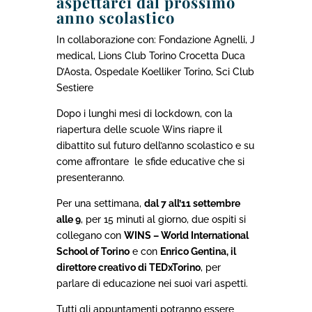
aspettarci dal prossimo
anno scolastico
In collaborazione con: Fondazione Agnelli, J
medical, Lions Club Torino Crocetta Duca
D’Aosta, Ospedale Koelliker Torino, Sci Club
Sestiere
Dopo i lunghi mesi di lockdown, con la
riapertura delle scuole Wins riapre il
dibattito sul futuro dell’anno scolastico e su
come affrontare
le sfide educative che si
presenteranno.
Per una settimana,
dal 7 all’11 settembre
alle 9
, per 15 minuti al giorno, due ospiti si
collegano con
WINS – World International
School of Torino
e con
Enrico Gentina, il
direttore creativo di TEDxTorino
, per
parlare di educazione nei suoi vari aspetti.
Tutti gli appuntamenti potranno essere