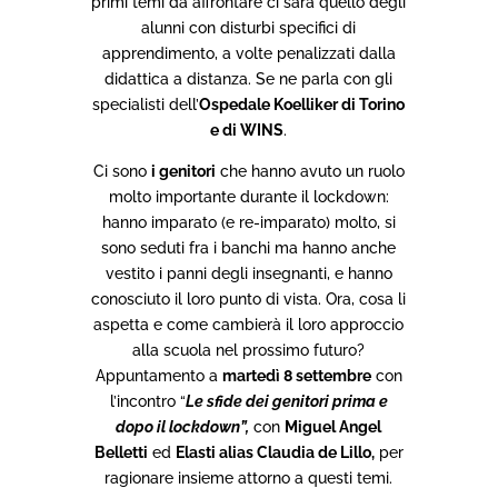
primi temi da affrontare ci sarà quello degli
alunni con disturbi specifici di
apprendimento, a volte penalizzati dalla
didattica a distanza. Se ne parla con gli
specialisti dell’
Ospedale Koelliker di Torino
e di WINS
.
Ci sono
i genitori
che hanno avuto un ruolo
molto importante durante il lockdown:
hanno imparato (e re-imparato) molto, si
sono seduti fra i banchi ma hanno anche
vestito i panni degli insegnanti, e hanno
conosciuto il loro punto di vista. Ora, cosa li
aspetta e come cambierà il loro approccio
alla scuola nel prossimo futuro?
Appuntamento a
martedì 8 settembre
con
l’incontro “
Le sfide dei genitori prima e
dopo il lockdown”,
con
Miguel Angel
Belletti
ed
Elasti alias Claudia de Lillo,
per
ragionare insieme attorno a questi temi.