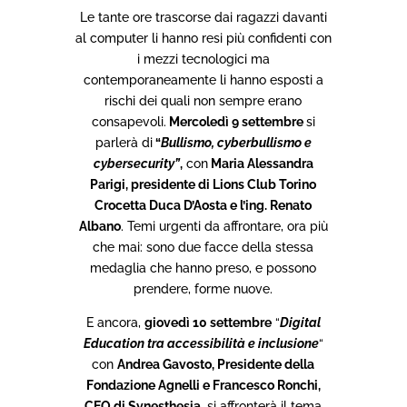
Le tante ore trascorse dai ragazzi davanti
al computer li hanno resi più confidenti con
i mezzi tecnologici ma
contemporaneamente li hanno esposti a
rischi dei quali non sempre erano
consapevoli.
Mercoledì 9 settembre
si
parlerà di
“
Bullismo, cyberbullismo e
cybersecurity”
,
con
Maria Alessandra
Parigi, presidente di Lions Club Torino
Crocetta Duca D’Aosta e l’ing. Renato
Albano
. Temi urgenti da affrontare, ora più
che mai: sono due facce della stessa
medaglia che hanno preso, e possono
prendere, forme nuove.
E ancora,
giovedì 10 settembre
“
Digital
Education tra accessibilità e inclusione
“
con
Andrea Gavosto, Presidente della
Fondazione Agnelli e Francesco Ronchi,
CEO di Synesthesia,
si affronterà il tema