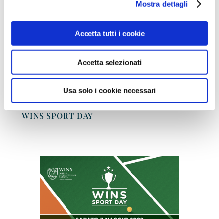
aver letto e compreso la
privacy
Mostra dettagli
policy
Accetta tutti i cookie
Invia
Accetta selezionati
Usa solo i cookie necessari
WINS SPORT DAY