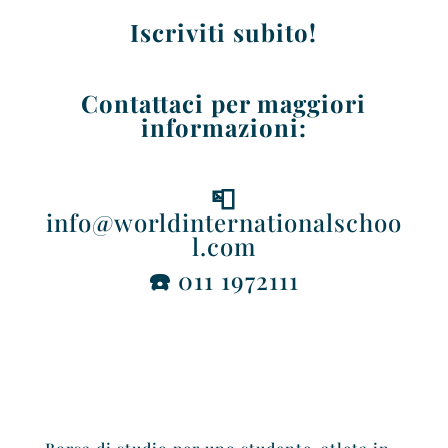
Iscriviti subito!
Contattaci per maggiori
informazioni:
📮
info@worldinternationalschoo
l.com
☎️
011 1972111