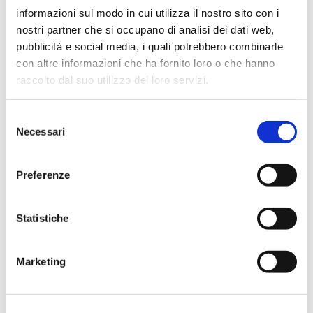
informazioni sul modo in cui utilizza il nostro sito con i
nostri partner che si occupano di analisi dei dati web,
pubblicità e social media, i quali potrebbero combinarle
Telefono
*
con altre informazioni che ha fornito loro o che hanno
raccolto dal suo utilizzo dei loro servizi.
Messaggio
Selezione
Necessari
del
consenso
Preferenze
Statistiche
Vorrei essere richiamato
Vorrei ricevere le informazioni
Marketing
via email
Dichiaro di
*