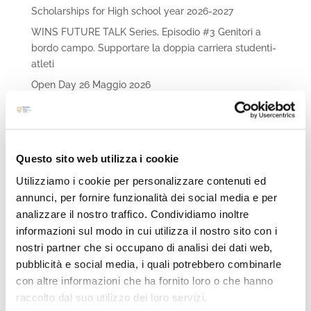
Scholarships for High school year 2026-2027
WINS FUTURE TALK Series, Episodio #3 Genitori a
bordo campo. Supportare la doppia carriera studenti-
atleti
Open Day 26 Maggio 2026
Immergiti nel futuro delle carriere STEAM e
dell’ingegneria con WINS FUTURE TALK Series,
Episodio #2!
Questo sito web utilizza i cookie
Archivi
Utilizziamo i cookie per personalizzare contenuti ed
annunci, per fornire funzionalità dei social media e per
Giugno 2026
analizzare il nostro traffico. Condividiamo inoltre
Maggio 2026
informazioni sul modo in cui utilizza il nostro sito con i
Aprile 2026
nostri partner che si occupano di analisi dei dati web,
Marzo 2026
pubblicità e social media, i quali potrebbero combinarle
con altre informazioni che ha fornito loro o che hanno
Febbraio 2026
raccolto dal suo utilizzo dei loro servizi.
Ottobre 2025