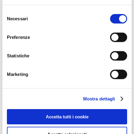
Family Aqua Day 2026
Scholarships for High school year 2026-2027
Selezione
Necessari
WINS FUTURE TALK Series, Episodio #3 Genitori a
del
bordo campo. Supportare la doppia carriera studenti-
consenso
atleti
Preferenze
Open Day 26 Maggio 2026
Immergiti nel futuro delle carriere STEAM e
Statistiche
dell’ingegneria con WINS FUTURE TALK Series,
Episodio #2!
Marketing
Archivi
Giugno 2026
Mostra dettagli
Maggio 2026
Aprile 2026
Accetta tutti i cookie
Marzo 2026
Febbraio 2026