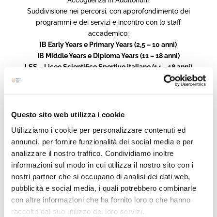
Accoglienza in Auditorium
Suddivisione nei percorsi, con approfondimento dei
programmi e dei servizi e incontro con lo staff
accademico:
IB Early Years e Primary Years (2,5 – 10 anni)
IB Middle Years e Diploma Years (11 – 18 anni)
LSS – Liceo Scientifico Sportivo italiano (14 – 18 anni)
Visita del Campus
Aperitivo
Partecipa per conoscere l’offerta formativa WINS e
Questo sito web utilizza i cookie
scoprire come supportiamo ogni studente nel
Utilizziamo i cookie per personalizzare contenuti ed
costruire il proprio futuro.
annunci, per fornire funzionalità dei social media e per
analizzare il nostro traffico. Condividiamo inoltre
informazioni sul modo in cui utilizza il nostro sito con i
nostri partner che si occupano di analisi dei dati web,
pubblicità e social media, i quali potrebbero combinarle
Articoli recenti
con altre informazioni che ha fornito loro o che hanno
raccolto dal suo utilizzo dei loro servizi.