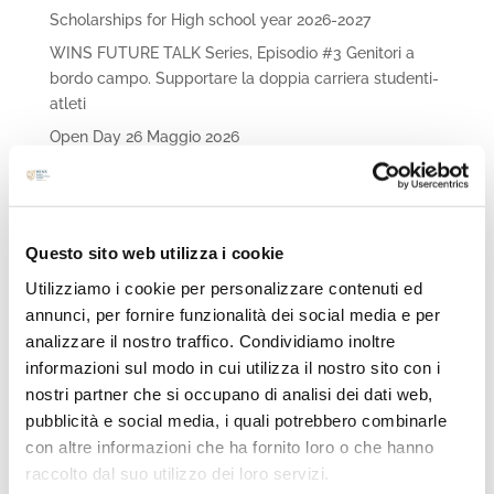
Scholarships for High school year 2026-2027
WINS FUTURE TALK Series, Episodio #3 Genitori a
bordo campo. Supportare la doppia carriera studenti-
atleti
Open Day 26 Maggio 2026
Immergiti nel futuro delle carriere STEAM e
dell’ingegneria con WINS FUTURE TALK Series,
Episodio #2!
Questo sito web utilizza i cookie
Archivi
Utilizziamo i cookie per personalizzare contenuti ed
annunci, per fornire funzionalità dei social media e per
Giugno 2026
analizzare il nostro traffico. Condividiamo inoltre
Maggio 2026
informazioni sul modo in cui utilizza il nostro sito con i
Aprile 2026
nostri partner che si occupano di analisi dei dati web,
Marzo 2026
pubblicità e social media, i quali potrebbero combinarle
con altre informazioni che ha fornito loro o che hanno
Febbraio 2026
raccolto dal suo utilizzo dei loro servizi.
Ottobre 2025