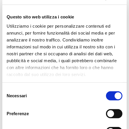
Maggio 2024
Aprile 2024
Questo sito web utilizza i cookie
Marzo 2024
Utilizziamo i cookie per personalizzare contenuti ed
Febbraio 2024
annunci, per fornire funzionalità dei social media e per
Dicembre 2023
analizzare il nostro traffico. Condividiamo inoltre
Settembre 2023
informazioni sul modo in cui utilizza il nostro sito con i
nostri partner che si occupano di analisi dei dati web,
Agosto 2023
pubblicità e social media, i quali potrebbero combinarle
Giugno 2023
con altre informazioni che ha fornito loro o che hanno
Maggio 2023
raccolto dal suo utilizzo dei loro servizi.
Aprile 2023
Marzo 2023
Selezione
Necessari
del
Febbraio 2023
consenso
Dicembre 2022
Preferenze
Novembre 2022
Ottobre 2022