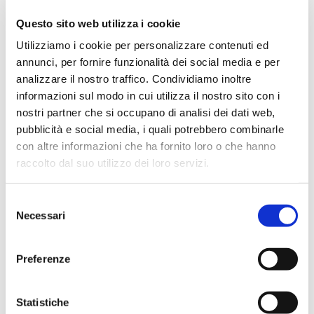
Marzo 2024
Questo sito web utilizza i cookie
Febbraio 2024
Utilizziamo i cookie per personalizzare contenuti ed
Dicembre 2023
annunci, per fornire funzionalità dei social media e per
Settembre 2023
analizzare il nostro traffico. Condividiamo inoltre
informazioni sul modo in cui utilizza il nostro sito con i
Agosto 2023
nostri partner che si occupano di analisi dei dati web,
Giugno 2023
pubblicità e social media, i quali potrebbero combinarle
Maggio 2023
con altre informazioni che ha fornito loro o che hanno
Aprile 2023
raccolto dal suo utilizzo dei loro servizi.
Marzo 2023
Febbraio 2023
Selezione
Necessari
del
Dicembre 2022
consenso
Novembre 2022
Preferenze
Ottobre 2022
Settembre 2022
Statistiche
Aprile 2022