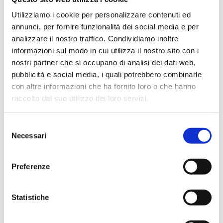
Dicembre 2023
Utilizziamo i cookie per personalizzare contenuti ed
Settembre 2023
annunci, per fornire funzionalità dei social media e per
Agosto 2023
analizzare il nostro traffico. Condividiamo inoltre
Giugno 2023
informazioni sul modo in cui utilizza il nostro sito con i
nostri partner che si occupano di analisi dei dati web,
Maggio 2023
pubblicità e social media, i quali potrebbero combinarle
Aprile 2023
con altre informazioni che ha fornito loro o che hanno
Marzo 2023
raccolto dal suo utilizzo dei loro servizi.
Febbraio 2023
Dicembre 2022
Selezione
Necessari
del
Novembre 2022
consenso
Ottobre 2022
Preferenze
Settembre 2022
Aprile 2022
Statistiche
Marzo 2022
Febbraio 2022