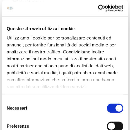
Agosto 2024
Luglio 2024
Maggio 2024
Questo sito web utilizza i cookie
Aprile 2024
Utilizziamo i cookie per personalizzare contenuti ed
Marzo 2024
annunci, per fornire funzionalità dei social media e per
Febbraio 2024
analizzare il nostro traffico. Condividiamo inoltre
informazioni sul modo in cui utilizza il nostro sito con i
Dicembre 2023
nostri partner che si occupano di analisi dei dati web,
Settembre 2023
pubblicità e social media, i quali potrebbero combinarle
Agosto 2023
con altre informazioni che ha fornito loro o che hanno
Giugno 2023
raccolto dal suo utilizzo dei loro servizi.
Maggio 2023
Selezione
Aprile 2023
Necessari
del
Marzo 2023
consenso
Febbraio 2023
Preferenze
Dicembre 2022