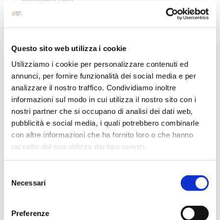
Agosto 2024
Luglio 2024
Maggio 2024
Questo sito web utilizza i cookie
Aprile 2024
Utilizziamo i cookie per personalizzare contenuti ed
Marzo 2024
annunci, per fornire funzionalità dei social media e per
Febbraio 2024
analizzare il nostro traffico. Condividiamo inoltre
informazioni sul modo in cui utilizza il nostro sito con i
Dicembre 2023
nostri partner che si occupano di analisi dei dati web,
Settembre 2023
pubblicità e social media, i quali potrebbero combinarle
Agosto 2023
con altre informazioni che ha fornito loro o che hanno
Giugno 2023
raccolto dal suo utilizzo dei loro servizi.
Maggio 2023
Selezione
Aprile 2023
Necessari
del
Marzo 2023
consenso
Febbraio 2023
Preferenze
Dicembre 2022