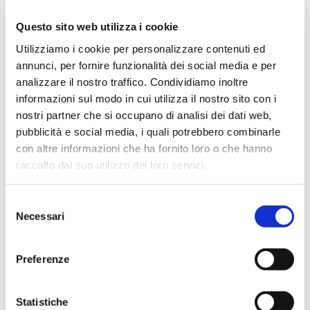
Marzo 2024
Questo sito web utilizza i cookie
Febbraio 2024
Utilizziamo i cookie per personalizzare contenuti ed
Dicembre 2023
annunci, per fornire funzionalità dei social media e per
Settembre 2023
analizzare il nostro traffico. Condividiamo inoltre
informazioni sul modo in cui utilizza il nostro sito con i
Agosto 2023
nostri partner che si occupano di analisi dei dati web,
Giugno 2023
pubblicità e social media, i quali potrebbero combinarle
Maggio 2023
con altre informazioni che ha fornito loro o che hanno
Aprile 2023
raccolto dal suo utilizzo dei loro servizi.
Marzo 2023
Selezione
Febbraio 2023
Necessari
del
Dicembre 2022
consenso
Novembre 2022
Preferenze
Ottobre 2022
Settembre 2022
Statistiche
Aprile 2022