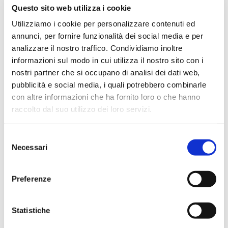
Febbraio 2024
Questo sito web utilizza i cookie
Dicembre 2023
Utilizziamo i cookie per personalizzare contenuti ed
annunci, per fornire funzionalità dei social media e per
Settembre 2023
analizzare il nostro traffico. Condividiamo inoltre
Agosto 2023
informazioni sul modo in cui utilizza il nostro sito con i
Giugno 2023
nostri partner che si occupano di analisi dei dati web,
Maggio 2023
pubblicità e social media, i quali potrebbero combinarle
con altre informazioni che ha fornito loro o che hanno
Aprile 2023
raccolto dal suo utilizzo dei loro servizi.
Marzo 2023
Febbraio 2023
Selezione
Dicembre 2022
Necessari
del
Novembre 2022
consenso
Ottobre 2022
Preferenze
Settembre 2022
Aprile 2022
Statistiche
Marzo 2022