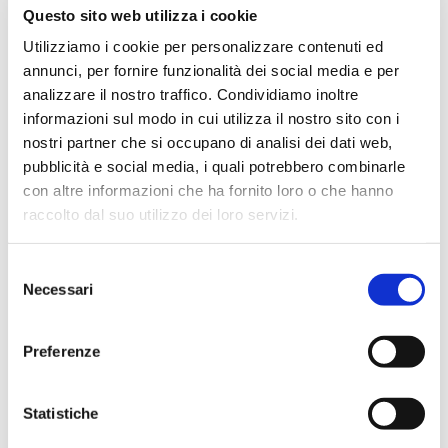
Febbraio 2024
Questo sito web utilizza i cookie
Dicembre 2023
Utilizziamo i cookie per personalizzare contenuti ed
annunci, per fornire funzionalità dei social media e per
Settembre 2023
analizzare il nostro traffico. Condividiamo inoltre
Agosto 2023
informazioni sul modo in cui utilizza il nostro sito con i
Giugno 2023
nostri partner che si occupano di analisi dei dati web,
Maggio 2023
pubblicità e social media, i quali potrebbero combinarle
con altre informazioni che ha fornito loro o che hanno
Aprile 2023
raccolto dal suo utilizzo dei loro servizi.
Marzo 2023
Febbraio 2023
Selezione
Dicembre 2022
Necessari
del
Novembre 2022
consenso
Ottobre 2022
Preferenze
Settembre 2022
Aprile 2022
Statistiche
Marzo 2022