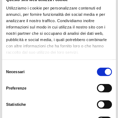
Dicembre 2023
Utilizziamo i cookie per personalizzare contenuti ed
Settembre 2023
annunci, per fornire funzionalità dei social media e per
Agosto 2023
analizzare il nostro traffico. Condividiamo inoltre
Giugno 2023
informazioni sul modo in cui utilizza il nostro sito con i
nostri partner che si occupano di analisi dei dati web,
Maggio 2023
pubblicità e social media, i quali potrebbero combinarle
Aprile 2023
con altre informazioni che ha fornito loro o che hanno
Marzo 2023
raccolto dal suo utilizzo dei loro servizi.
Febbraio 2023
Dicembre 2022
Selezione
Necessari
del
Novembre 2022
consenso
Ottobre 2022
Preferenze
Settembre 2022
Aprile 2022
Statistiche
Marzo 2022
Febbraio 2022