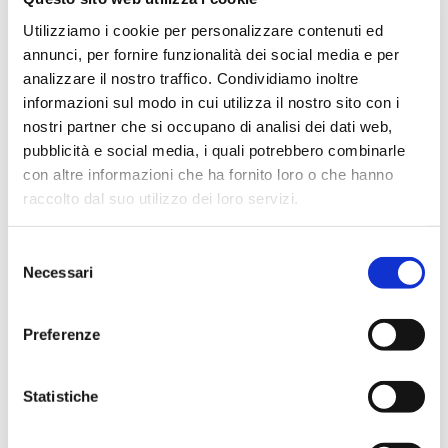
Dicembre 2023
Utilizziamo i cookie per personalizzare contenuti ed
Settembre 2023
annunci, per fornire funzionalità dei social media e per
Agosto 2023
analizzare il nostro traffico. Condividiamo inoltre
Giugno 2023
informazioni sul modo in cui utilizza il nostro sito con i
nostri partner che si occupano di analisi dei dati web,
Maggio 2023
pubblicità e social media, i quali potrebbero combinarle
Aprile 2023
con altre informazioni che ha fornito loro o che hanno
Marzo 2023
raccolto dal suo utilizzo dei loro servizi.
Febbraio 2023
Dicembre 2022
Selezione
Necessari
del
Novembre 2022
consenso
Ottobre 2022
Preferenze
Settembre 2022
Aprile 2022
Statistiche
Marzo 2022
Febbraio 2022