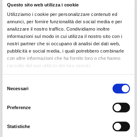
Febbraio 2024
Questo sito web utilizza i cookie
Dicembre 2023
Utilizziamo i cookie per personalizzare contenuti ed
annunci, per fornire funzionalità dei social media e per
Settembre 2023
analizzare il nostro traffico. Condividiamo inoltre
Agosto 2023
informazioni sul modo in cui utilizza il nostro sito con i
Giugno 2023
nostri partner che si occupano di analisi dei dati web,
Maggio 2023
pubblicità e social media, i quali potrebbero combinarle
con altre informazioni che ha fornito loro o che hanno
Aprile 2023
raccolto dal suo utilizzo dei loro servizi.
Marzo 2023
Febbraio 2023
Selezione
Dicembre 2022
Necessari
del
Novembre 2022
consenso
Ottobre 2022
Preferenze
Settembre 2022
Aprile 2022
Statistiche
Marzo 2022