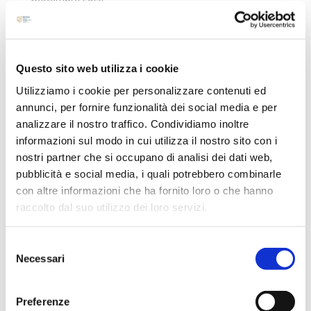
Agosto 2024
Luglio 2024
Maggio 2024
Questo sito web utilizza i cookie
Aprile 2024
Utilizziamo i cookie per personalizzare contenuti ed
Marzo 2024
annunci, per fornire funzionalità dei social media e per
Febbraio 2024
analizzare il nostro traffico. Condividiamo inoltre
informazioni sul modo in cui utilizza il nostro sito con i
Dicembre 2023
nostri partner che si occupano di analisi dei dati web,
Settembre 2023
pubblicità e social media, i quali potrebbero combinarle
Agosto 2023
con altre informazioni che ha fornito loro o che hanno
Giugno 2023
raccolto dal suo utilizzo dei loro servizi.
Maggio 2023
Selezione
Aprile 2023
Necessari
del
Marzo 2023
consenso
Febbraio 2023
Preferenze
Dicembre 2022