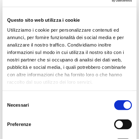
Maggio 2024
Aprile 2024
Questo sito web utilizza i cookie
Marzo 2024
Utilizziamo i cookie per personalizzare contenuti ed
Febbraio 2024
annunci, per fornire funzionalità dei social media e per
Dicembre 2023
analizzare il nostro traffico. Condividiamo inoltre
informazioni sul modo in cui utilizza il nostro sito con i
Settembre 2023
nostri partner che si occupano di analisi dei dati web,
Agosto 2023
pubblicità e social media, i quali potrebbero combinarle
Giugno 2023
con altre informazioni che ha fornito loro o che hanno
Maggio 2023
raccolto dal suo utilizzo dei loro servizi.
Aprile 2023
Selezione
Marzo 2023
Necessari
del
Febbraio 2023
consenso
Dicembre 2022
Preferenze
Novembre 2022
Ottobre 2022