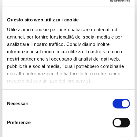
Maggio 2024
Aprile 2024
Questo sito web utilizza i cookie
Marzo 2024
Utilizziamo i cookie per personalizzare contenuti ed
Febbraio 2024
annunci, per fornire funzionalità dei social media e per
Dicembre 2023
analizzare il nostro traffico. Condividiamo inoltre
informazioni sul modo in cui utilizza il nostro sito con i
Settembre 2023
nostri partner che si occupano di analisi dei dati web,
Agosto 2023
pubblicità e social media, i quali potrebbero combinarle
Giugno 2023
con altre informazioni che ha fornito loro o che hanno
Maggio 2023
raccolto dal suo utilizzo dei loro servizi.
Aprile 2023
Selezione
Marzo 2023
Necessari
del
Febbraio 2023
consenso
Dicembre 2022
Preferenze
Novembre 2022
Ottobre 2022