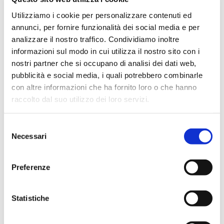
Dicembre 2023
Utilizziamo i cookie per personalizzare contenuti ed
Settembre 2023
annunci, per fornire funzionalità dei social media e per
Agosto 2023
analizzare il nostro traffico. Condividiamo inoltre
Giugno 2023
informazioni sul modo in cui utilizza il nostro sito con i
nostri partner che si occupano di analisi dei dati web,
Maggio 2023
pubblicità e social media, i quali potrebbero combinarle
Aprile 2023
con altre informazioni che ha fornito loro o che hanno
Marzo 2023
raccolto dal suo utilizzo dei loro servizi.
Febbraio 2023
Dicembre 2022
Selezione
Necessari
del
Novembre 2022
consenso
Ottobre 2022
Preferenze
Settembre 2022
Aprile 2022
Statistiche
Marzo 2022
Febbraio 2022