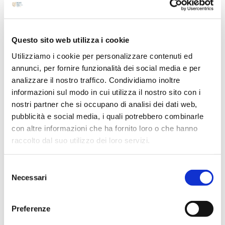
Luglio 2024
Maggio 2024
Questo sito web utilizza i cookie
Aprile 2024
Marzo 2024
Utilizziamo i cookie per personalizzare contenuti ed
annunci, per fornire funzionalità dei social media e per
Febbraio 2024
analizzare il nostro traffico. Condividiamo inoltre
Dicembre 2023
informazioni sul modo in cui utilizza il nostro sito con i
Settembre 2023
nostri partner che si occupano di analisi dei dati web,
Agosto 2023
pubblicità e social media, i quali potrebbero combinarle
con altre informazioni che ha fornito loro o che hanno
Giugno 2023
raccolto dal suo utilizzo dei loro servizi.
Maggio 2023
Aprile 2023
Selezione
Marzo 2023
Necessari
del
Febbraio 2023
consenso
Dicembre 2022
Preferenze
Novembre 2022