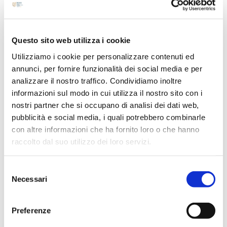
Luglio 2024
Maggio 2024
Questo sito web utilizza i cookie
Aprile 2024
Marzo 2024
Utilizziamo i cookie per personalizzare contenuti ed
annunci, per fornire funzionalità dei social media e per
Febbraio 2024
analizzare il nostro traffico. Condividiamo inoltre
Dicembre 2023
informazioni sul modo in cui utilizza il nostro sito con i
Settembre 2023
nostri partner che si occupano di analisi dei dati web,
Agosto 2023
pubblicità e social media, i quali potrebbero combinarle
con altre informazioni che ha fornito loro o che hanno
Giugno 2023
raccolto dal suo utilizzo dei loro servizi.
Maggio 2023
Aprile 2023
Selezione
Marzo 2023
Necessari
del
Febbraio 2023
consenso
Dicembre 2022
Preferenze
Novembre 2022