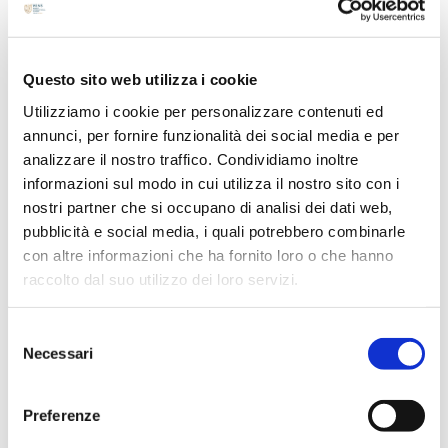
Luglio 2024
Maggio 2024
Questo sito web utilizza i cookie
Aprile 2024
Marzo 2024
Utilizziamo i cookie per personalizzare contenuti ed
annunci, per fornire funzionalità dei social media e per
Febbraio 2024
analizzare il nostro traffico. Condividiamo inoltre
Dicembre 2023
informazioni sul modo in cui utilizza il nostro sito con i
Settembre 2023
nostri partner che si occupano di analisi dei dati web,
Agosto 2023
pubblicità e social media, i quali potrebbero combinarle
con altre informazioni che ha fornito loro o che hanno
Giugno 2023
raccolto dal suo utilizzo dei loro servizi.
Maggio 2023
Aprile 2023
Selezione
Marzo 2023
Necessari
del
Febbraio 2023
consenso
Dicembre 2022
Preferenze
Novembre 2022