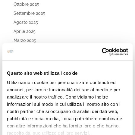
Ottobre 2025
Settembre 2025
Agosto 2025
Aprile 2025
Marzo 2025
Febbraio 2025
Gennaio 2025
Dicembre 2024
Questo sito web utilizza i cookie
Ottobre 2024
Utilizziamo i cookie per personalizzare contenuti ed
Settembre 2024
annunci, per fornire funzionalità dei social media e per
Agosto 2024
analizzare il nostro traffico. Condividiamo inoltre
Luglio 2024
informazioni sul modo in cui utilizza il nostro sito con i
nostri partner che si occupano di analisi dei dati web,
Maggio 2024
pubblicità e social media, i quali potrebbero combinarle
Aprile 2024
con altre informazioni che ha fornito loro o che hanno
Marzo 2024
raccolto dal suo utilizzo dei loro servizi.