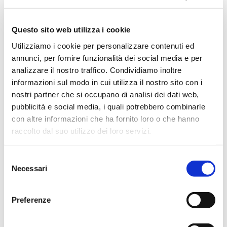
Maggio 2024
Aprile 2024
Questo sito web utilizza i cookie
Marzo 2024
Utilizziamo i cookie per personalizzare contenuti ed
Febbraio 2024
annunci, per fornire funzionalità dei social media e per
Dicembre 2023
analizzare il nostro traffico. Condividiamo inoltre
Settembre 2023
informazioni sul modo in cui utilizza il nostro sito con i
nostri partner che si occupano di analisi dei dati web,
Agosto 2023
pubblicità e social media, i quali potrebbero combinarle
Giugno 2023
con altre informazioni che ha fornito loro o che hanno
Maggio 2023
raccolto dal suo utilizzo dei loro servizi.
Aprile 2023
Marzo 2023
Selezione
Necessari
del
Febbraio 2023
consenso
Dicembre 2022
Preferenze
Novembre 2022
Ottobre 2022