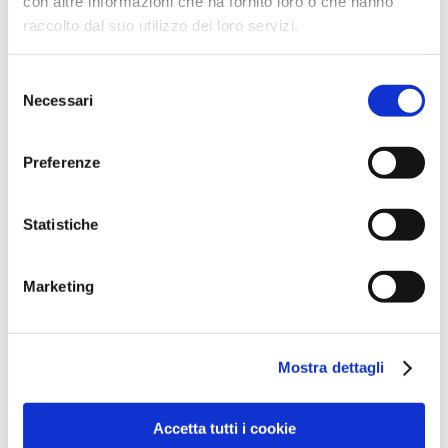
con altre informazioni che ha fornito loro o che hanno
raccolto dal suo utilizzo dei loro servizi.
Respect and tolerance are embedded in WINS
philosophy and daily practices.
Selezione
Necessari
del
With its students’ welling at heart, WINS has adhered
consenso
to KiVa anti-bullying program, developed in the
University of Turku, Finland, with the support of the
Preferenze
Ministry of Education and Culture.
KiVa effective impact is scientifically proven, and its
Statistiche
implementation is guided by a wide range of
resources for schools to tackle bullying.
Marketing
Mostra dettagli
Accetta tutti i cookie